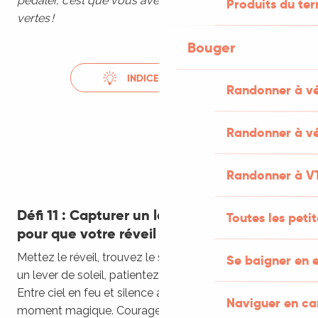
pédaler, c’est que vous avez saisi l’esprit des voies
Produits du ter
vertes !
Bouger
INDICE NATURE...
Randonner à v
Randonner à vé
Randonner à V
Défi 11 : Capturer un lever de soleil (et prier
Toutes les peti
pour que votre réveil sonne)
Mettez le réveil, trouvez le spot parfait pour admirer
Se baigner en e
un lever de soleil, patientez et ouvrez grand les yeux…
Entre ciel en feu et silence apaisant, immortalisez ce
Naviguer en c
moment magique. Courage : le café n’a jamais été