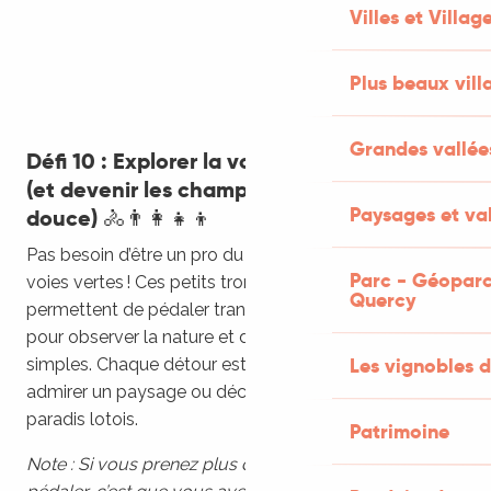
Villes et Villag
Plus beaux vill
Grandes vallée
Défi 10 : Explorer la voie verte en famille
(et devenir les champions de la balade
Paysages et val
douce) 🚴‍👨‍👩‍👧‍👦
Pas besoin d’être un pro du vélo pour profiter des
Parc - Géoparc
voies vertes ! Ces petits tronçons adaptés aux familles
Quercy
permettent de pédaler tranquillement, de s’arrêter
pour observer la nature et de partager des moments
Les vignobles d
simples. Chaque détour est une opportunité pour
admirer un paysage ou découvrir un petit coin de
paradis lotois.
Patrimoine
Note : Si vous prenez plus de temps à admirer qu’à