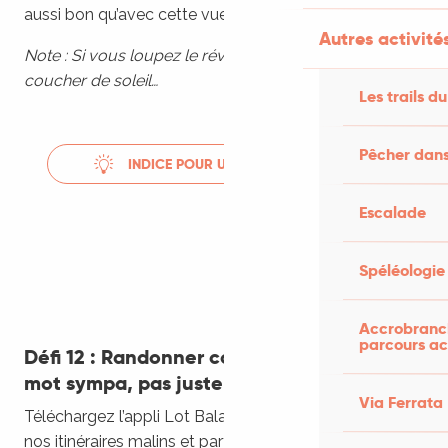
aussi bon qu’avec cette vue incroyable.
Autres activités
Note : Si vous loupez le réveil, il vous reste toujours le
coucher de soleil…
Les trails du
Pêcher dans
INDICE POUR UN SPOT DE RÊVE...
Escalade
Spéléologie
Accrobranch
parcours ac
Défi 12 : Randonner connecté (et laisser un
mot sympa, pas juste un selfie) 🗺️
Via Ferrata
Téléchargez l’appli Lot Balades & Patrimoines, suivez
nos itinéraires malins et partez à la découverte des