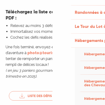
Téléchargez la liste complète des défis en
Randonnées à c
PDF :
Relevez au moins 3 défis parmi ceux proposés,
Le Tour du Lot 
Immortalisez vos moments en photo,
Cochez les défis réalisés sur votre liste.
Hébergements 
Une fois terminé, envoyez-nous vos preuves
d’aventure à
photo@tourisme-lot.com
pour
Hébergemen
tenter de remporter un panier gourmand 100% lotois
rempli de délices locaux !
Hébergemen
( en jeu 3 paniers gourmands, un tirage au sort par
trimestre en 2025).
Hébergement
des Chevau
LISTE DES DÉFIS DU LOT 2025 📄
123KB
Hébergement