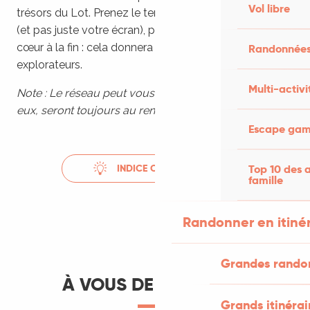
Vol libre
trésors du Lot. Prenez le temps d’apprécier le paysage
(et pas juste votre écran), puis partagez votre coup de
cœur à la fin : cela donnera des idées aux prochains
Randonnées
explorateurs.
Multi-activi
Note : Le réseau peut vous lâcher, mais les paysages,
eux, seront toujours au rendez-vous !
Escape game
Top 10 des a
INDICE CONNECTÉ...
famille
Randonner en itiné
Grandes rando
À VOUS DE JOUER ! 🌟
Grands itinérai