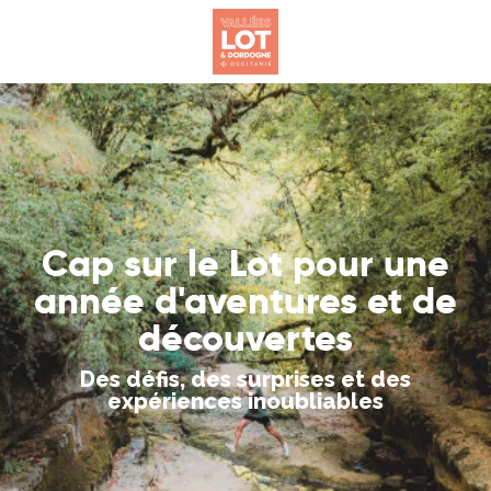
Aller
au
contenu
principal
Cap sur le Lot pour une
année d'aventures et de
découvertes
Des défis, des surprises et des
expériences inoubliables