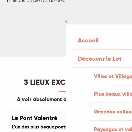
maisons de pierres dorées.
Accueil
Découvrir le Lot
Villes et Villag
3 LIEUX EXCEPTIONNELS
Plus beaux vill
à voir absolument dans la vallée du Lot
Grandes vallée
Le Pont Valentré
L'un des plus beaux ponts de France
S
Paysages et val