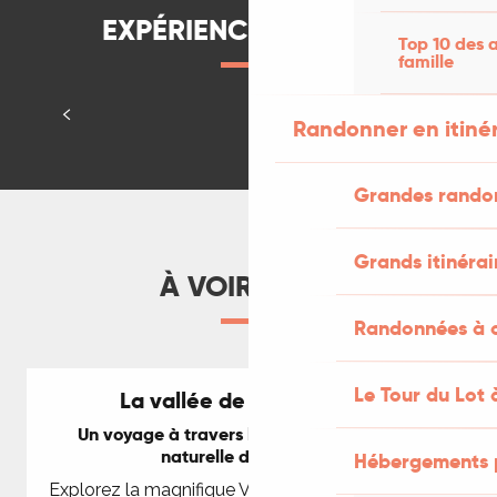
EXPÉRIENCES À VIVRE
Top 10 des a
famille
Testé par Cathy
LIRE LA SUITE
Randonner en itiné
Culture et patrimoine
Grandes rando
Grands itinérai
À VOIR AUSSI
Randonnées à c
Le Tour du Lot 
La vallée de la Dordogne
Un voyage à travers l'histoire et la beauté
naturelle de la rivière
Hébergements 
Explorez la magnifique Vallée de la Dordogne, un