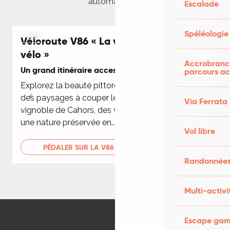
automatisées.
Escalade
Spéléologie
À vélo
Véloroute V86 « La vallée du Lot à
vélo »
Accrobranch
Un grand itinéraire accessible à tous
L
parcours ac
Explorez la beauté pittoresque du Lot, découvrez
L
des paysages à couper le souffle entre causse et
p
Via Ferrata
vignoble de Cahors, des villages historiques et
une nature préservée en...
Vol libre
PÉDALER SUR LA V86
Randonnées
Ma visite à la planète des Moulins à
Multi-activi
Luzech
Regards sur les moulins, au fil des siècles et à
Escape game
travers le monde