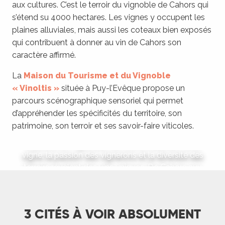
aux cultures. C’est le terroir du vignoble de Cahors qui
s’étend su 4000 hectares. Les vignes y occupent les
plaines alluviales, mais aussi les coteaux bien exposés
qui contribuent à donner au vin de Cahors son
caractère affirmé.
La
Maison du Tourisme et du Vignoble
« Vinoltis »
située à Puy-l’Evêque propose un
parcours scénographique sensoriel qui permet
Les vignobles du Lot
d’appréhender les spécificités du territoire, son
patrimoine, son terroir et ses savoir-faire viticoles.
Découvrez des terroirs d'exception
Explorez les vignobles du Lot, un territoire où la
vigne, la passion des vignerons et la diversité des
terroirs révèlent des vins uniques. De Cahors aux
coteaux du Quercy, en...
DÉCOUVRIR
3 CITÉS À VOIR ABSOLUMENT