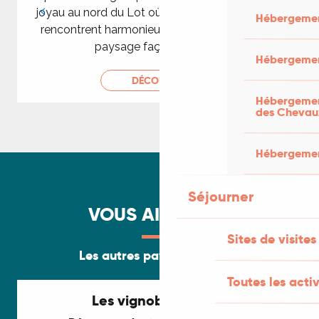
joyau au nord du Lot où l’histoire et la nature se
Hébergemen
rencontrent harmonieusement. Découvrez un
paysage façonné par la...
Hébergemen
DÉCOUVRIR
Hébergement
des Chevau
Hébergement
Séjourner
VOUS AIMEREZ...
Sites de visites
Les autres paysages du Lot
Toutes les activ
Les vignobles du Lot