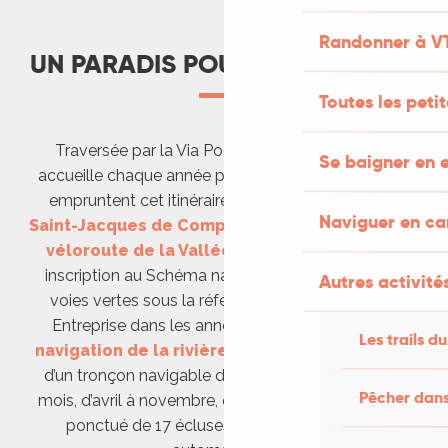
Randonner à V
UN PARADIS POUR L'ITINÉRANCE
Toutes les peti
Traversée par la Via Podiensis, la Vallée du Lot
Se baigner en e
accueille chaque année près de 15 000 pèlerins qui
empruntent cet itinéraire majeur du
Chemin de
Naviguer en c
Saint-Jacques de Compostelle
. Initiée en 2001, la
véloroute de la Vallée du Lot
fait l’objet d’une
inscription au Schéma national des véloroutes et
Autres activités
voies vertes sous la référence « Itinéraire V86 ».
Entreprise dans les années 1990, la
remise en
Les trails du
navigation de la rivière Lot
a abouti à l’ouverture
d’un tronçon navigable de 75 km, praticable sur 8
Pêcher dans
mois, d’avril à novembre, entre Luzech et Larnagol,
ponctué de 17 écluses pour la majorité non