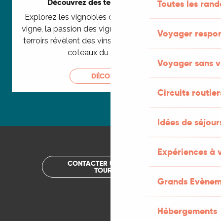
Découvrez des terroirs d'exception
Toutes les ran
Explorez les vignobles du Lot, un territoire où la
vigne, la passion des vignerons et la diversité des
Voyager respo
terroirs révèlent des vins uniques. De Cahors aux
coteaux du Quercy, en...
Voyager sans v
DÉCOUVRIR
Circuits routier
Idées de séjou
Expériences à 
CONTACTER UN OFFICE DE
TOURISME
Grands Evènem
Hébergements