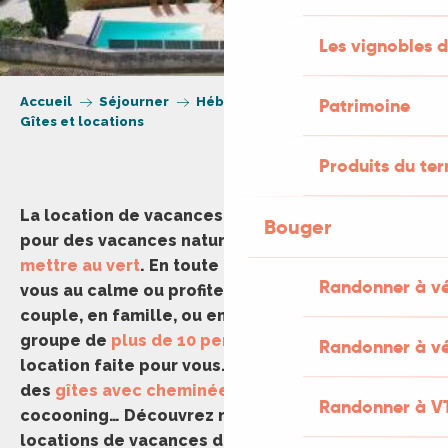
Les vignobles d
Accueil
Séjourner
Hébergement
Patrimoine
Gîtes et locations
Produits du ter
La location de vacances est une formule idéale
Bouger
pour des vacances nature dans le Lot et
se
mettre au vert
. En toute liberté, ressourcez-
Randonner à v
vous au calme ou profitez de la
piscine
! En
couple, en famille, ou entre amis, et même en
groupe de
plus de 10 personnes
… Découvrez la
Randonner à vé
location faite pour vous. En hors saison, profitez
des
gîtes avec cheminée
pour un séjour
Randonner à V
cocooning… Découvrez notre sélection de
locations de vacances dans les lieux