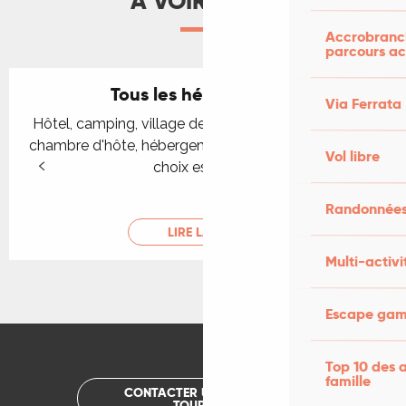
À VOIR AUSSI
Accrobranch
parcours ac
Tous les hébergements
Via Ferrata
Hôtel, camping, village de vacances, gîte et location,
chambre d'hôte, hébergement insolite : dans le Lot, le
Vol libre
choix est grand !
Randonnées
LIRE LA SUITE
Multi-activi
Escape game
Top 10 des a
famille
CONTACTER UN OFFICE DE
TOURISME