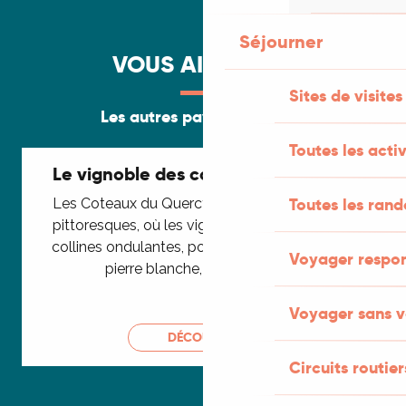
Séjourner
VOUS AIMEREZ...
Sites de visites
Les autres paysages du Lot
Toutes les activ
Le vignoble des coteaux du Quercy
Toutes les ran
Les Coteaux du Quercy offrent des paysages
pittoresques, où les vignes s’étendent sur des
collines ondulantes, ponctuées de villages en
Voyager respo
pierre blanche, de murets en...
Voyager sans v
DÉCOUVRIR
Circuits routier