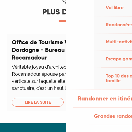
Vol libre
PLUS D'INFOS
Randonnées
Office de Tourisme Vallée de la
Multi-activi
Dordogne - Bureau d'accueil de
Rocamadour
Escape game
Véritable joyau d'architecture, la cité de
Rocamadour épouse parfaitement la falaise
Top 10 des a
famille
verticale sur laquelle elle a été construite. Ville
sanctuaire, c'est un haut lieu...
Randonner en itiné
LIRE LA SUITE
Grandes rando