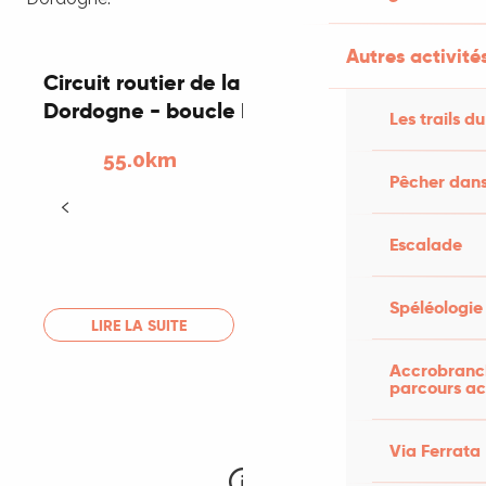
Autres activités
Circuit routier de la Vallée de la
Dordogne - boucle Est
Les trails du
Routier
L
55.0km
3h
Facile
Pêcher dans
Escalade
Spéléologie
LIRE LA SUITE
Accrobranch
parcours ac
Via Ferrata