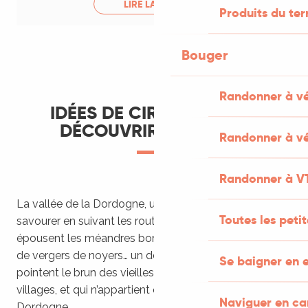
LIRE LA SUITE
Produits du ter
Bouger
Randonner à v
IDÉES DE CIRCUITS POUR
DÉCOUVRIR LA VALLÉE
Randonner à vé
Randonner à V
La vallée de la Dordogne, une personnalité à part, à
Toutes les peti
savourer en suivant les routes panoramiques qui
épousent les méandres bordés de hautes falaises ou
de vergers de noyers… un décor vert et bleu, où
Se baigner en e
pointent le brun des vieilles tuiles et l’ambre patiné des
villages, et qui n’appartient qu’à la vallée de la
Naviguer en c
Dordogne.