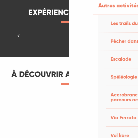
Autres activités
Notre croisière pirate sur le Lot
EXPÉRIENCES À VIVRE
Pour les petits et grands enfants !
Les trails du
Testé par Cathy et Léa
Pêcher dans
Navigation
Escalade
À DÉCOUVRIR AUX ALENTOURS
Spéléologie
Accrobranch
parcours ac
Via Ferrata
Vol libre