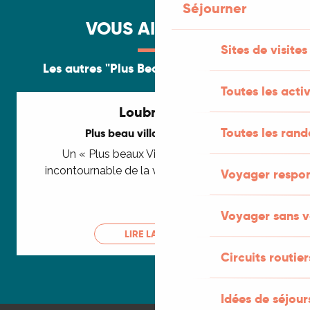
Séjourner
VOUS AIMEREZ...
Sites de visites
Les autres "Plus Beaux Villages" du Lot
Toutes les activ
Loubressac
Toutes les ran
Plus beau village de France
Un « Plus beaux Villages de France »
incontournable de la vallée de la Dordogne
Voyager respo
Voyager sans v
LIRE LA SUITE
Circuits routier
Idées de séjou