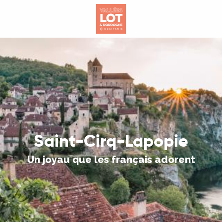
Aller
au
contenu
principal
Saint-Cirq-Lapopie
Un joyau que les français adorent