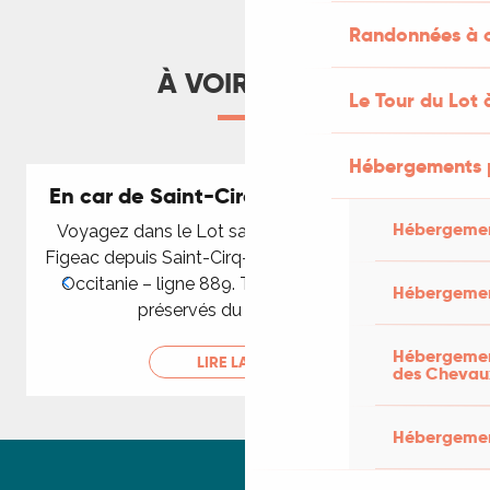
LIRE LA SUITE
Randonnées à c
À VOIR AUSSI
Le Tour du Lot 
Hébergements 
En car de Saint-Cirq-Lapopie à Figeac
Hébergemen
Voyagez dans le Lot sans voiture en rejoignant
Figeac depuis Saint-Cirq-Lapopie grâce au car liO
Occitanie – ligne 889. Traversez les paysages
Hébergemen
préservés du Parc naturel...
Hébergement
LIRE LA SUITE
des Chevau
Hébergement