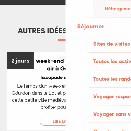
Hébergement
LIRE LA SUITE
Séjourner
AUTRES IDÉES DE SÉJOURS
Sites de visites
En train
Idée de week-end patrimoine et plein
2 jours
2
Toutes les activ
air à Gourdon
Escapade sans voiture
Toutes les ran
Le temps d’un week-end, posez vos valises à
Gourdon dans le Lot et profitez-en pour découvrir
Voyager respo
cette petite ville médiévale. Vous pourrez aussi en
profiter pour tester de...
Voyager sans v
LIRE LA SUITE