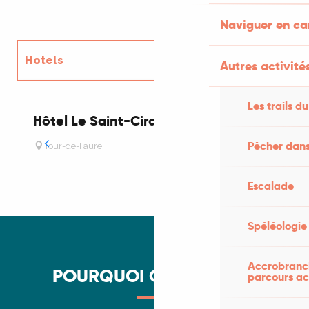
Naviguer en c
Hotels
Autres activités
Chambres d'hôtes
Les trails du
Hôtel Le Saint-Cirq
H
S
Pêcher dans
Tour-de-Faure
Escalade
Spéléologie
Accrobranch
POURQUOI C'EST SYMPA
parcours ac