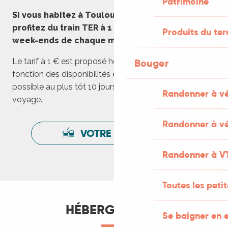
Patrimoine
Si vous habitez à Toulouse ou en Occitanie :
profitez du train TER à 1 euro les premiers
Produits du ter
week-ends de chaque mois.
Bouger
Le tarif à 1 € est proposé hors période estivale en
fonction des disponibilités et l’achat du billet à 1 € est
possible au plus tôt 10 jours avant la date de votre
Randonner à v
voyage.
Randonner à vé
VOTRE ITINÉRAIRE
Randonner à V
Toutes les peti
HÉBERGEMENTS
Se baigner en e