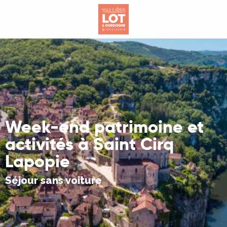
Aller
au
contenu
principal
Week-end patrimoine et
activités à Saint Cirq
Lapopie
Séjour sans voiture