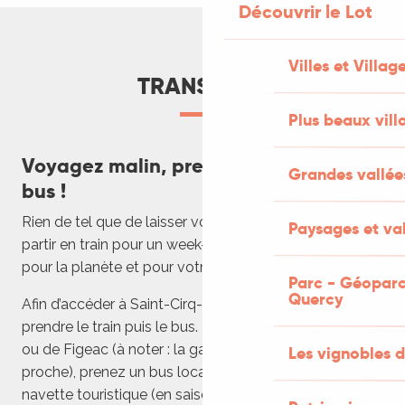
Découvrir le Lot
Villes et Villag
TRANSPORT
Plus beaux vill
Voyagez malin, prenez le train et le
Grandes vallée
bus !
Rien de tel que de laisser votre voiture de côté et de
Paysages et val
partir en train pour un week-end dans le Lot. C’est bon
pour la planète et pour votre portefeuille !
Parc - Géoparc
Quercy
Afin d’accéder à Saint-Cirq-Lapopie, il vous faudra
prendre le train puis le bus. Depuis la gare de Cahors
ou de Figeac (à noter : la gare de Cahors est la plus
Les vignobles d
proche), prenez un bus local (ligne 889) ou une
navette touristique (en saison estivale).