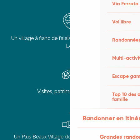
Via Ferrata
Vol libre
Un village à flanc de falaise au cœur de la vallée du
Randonnées
Lot
Multi-activi
Escape game
Visites, patrimoine et histoire
Top 10 des a
famille
Randonner en itiné
Grandes rando
Un Plus Beaux Village de France chargé d’histoire