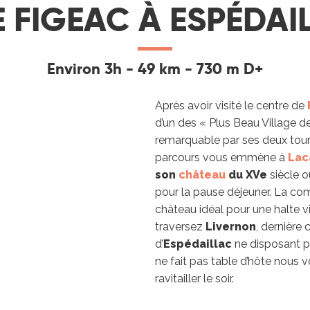
DE FIGEAC À ESPÉDAI
Environ 3h - 49 km - 730 m D+
Après avoir visité le centre de
d’un des « Plus Beau Village d
remarquable par ses deux tour
parcours vous emmène à
Lac
son
château
du XVe
siècle ou
pour la pause déjeuner. La c
château idéal pour une halte v
traversez
Livernon
, dernière
d’
Espédaillac
ne disposant p
ne fait pas table d’hôte nous 
ravitailler le soir.