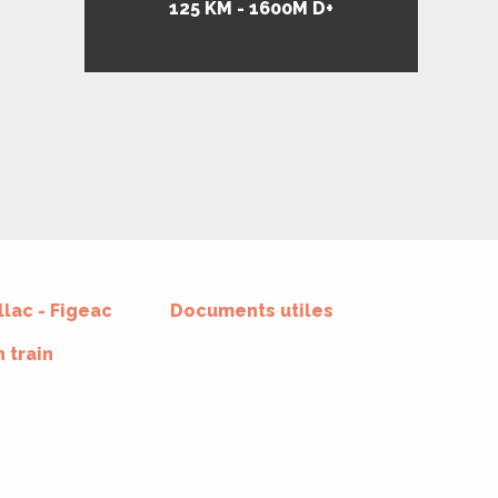
125 KM - 1600M D+
llac - Figeac
Documents utiles
 train