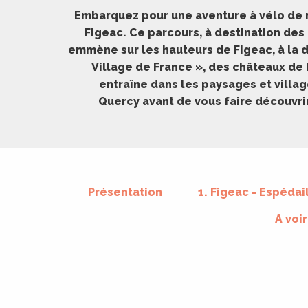
ches,
Embarquez pour une aventure à vélo de r
 et
Figeac. Ce parcours, à destination des 
emmène sur les hauteurs de Figeac, à la 
car
ues
Village de France », des châteaux de 
entraîne dans les paysages et villa
a
Quercy avant de vous faire découvrir
ents
es
ents
es
ités
Présentation
1. Figeac - Espédai
ames
A voi
piste
 faire