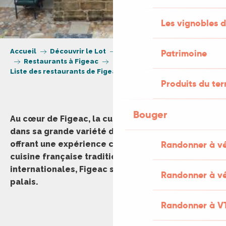
Les vignobles d
Accueil
Découvrir le Lot
Villes et Villages
Patrimoine
Figeac
Restaurants à Figeac
Liste des restaurants de Figeac
Produits du ter
Bouger
Au cœur de Figeac, la culture culinaire se reflète
dans sa grande variété de restaurants, chacun
Randonner à v
offrant une expérience culinaire unique. De la
cuisine française traditionnelle aux saveurs
internationales, Figeac saura satisfaire tous les
Randonner à vé
palais.
Randonner à V