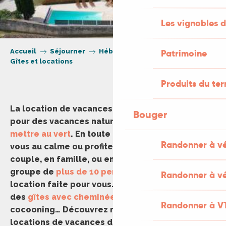
Les vignobles d
Accueil
Séjourner
Hébergement
Patrimoine
Gîtes et locations
Produits du ter
La location de vacances est une formule idéale
Bouger
pour des vacances nature dans le Lot et
se
mettre au vert
. En toute liberté, ressourcez-
Randonner à v
vous au calme ou profitez de la
piscine
! En
couple, en famille, ou entre amis, et même en
groupe de
plus de 10 personnes
… Découvrez la
Randonner à vé
location faite pour vous. En hors saison, profitez
des
gîtes avec cheminée
pour un séjour
Randonner à V
cocooning… Découvrez notre sélection de
locations de vacances dans les lieux