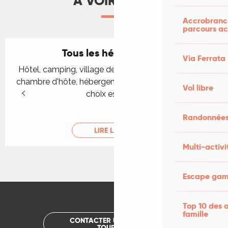
À VOIR AUSSI
Accrobranch
parcours ac
Tous les hébergements
Via Ferrata
Hôtel, camping, village de vacances, gîte et location,
chambre d'hôte, hébergement insolite : dans le Lot, le
Vol libre
choix est grand !
Randonnées
LIRE LA SUITE
Multi-activi
Escape game
Top 10 des a
famille
CONTACTER UN OFFICE DE
TOURISME