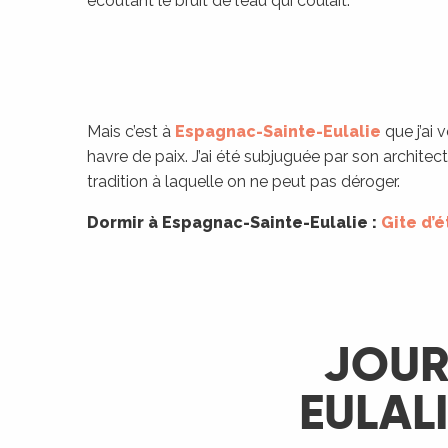
écoutant le bruit de l’eau qui coulait.
rs
ns
Mais c’est à
Espagnac-Sainte-Eulalie
que j’ai
ue
havre de paix. J’ai été subjuguée par son architec
tradition à laquelle on ne peut pas déroger.
Dormir à Espagnac-Sainte-Eulalie :
Gite d’
JOUR
EULAL