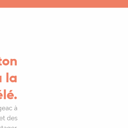
ton
à la
lé.
geac à
 et des