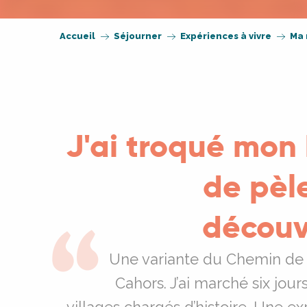
ches,
 et
Accueil
Séjourner
Expériences à vivre
Ma 
car
ues
a
ents
J'ai troqué mon
es
ents
de pèle
es
ités
découv
ames
piste
Une variante du Chemin de 
 faire
Cahors. J’ai marché six jour