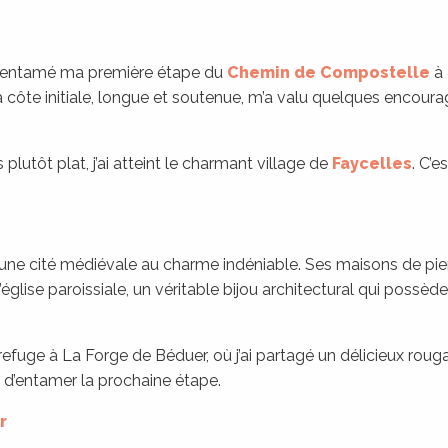
j’ai entamé ma première étape du
Chemin de Compostelle
à 
la côte initiale, longue et soutenue, m’a valu quelques encour
lutôt plat, j’ai atteint le charmant village de
Faycelles
. C’e
une cité médiévale au charme indéniable. Ses maisons de pier
l’église paroissiale, un véritable bijou architectural qui possè
 refuge à La Forge de Béduer, où j’ai partagé un délicieux rou
 d’entamer la prochaine étape.
r