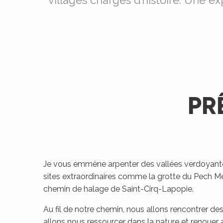
villages chargés d’histoire. Une ex
PRÊ
Je vous emmène arpenter des vallées verdoyantes,
sites extraordinaires comme la grotte du Pech Merl
chemin de halage de Saint-Cirq-Lapopie.
Au fil de notre chemin, nous allons rencontrer d
allons nous ressourcer dans la nature et renouer 