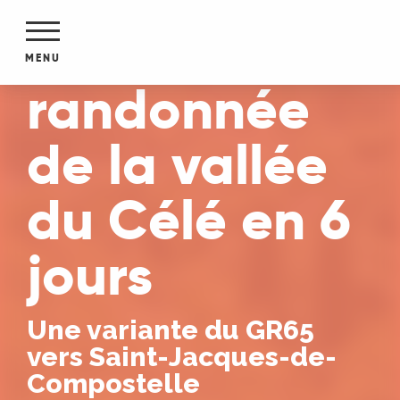
Aller
Ma
au
contenu
MENU
principal
randonnée
NTS
MENTS
S
de la vallée
URS
du Célé en 6
du Lot
jours
dans
s le
Une variante du GR65
vers Saint-Jacques-de-
e
Compostelle