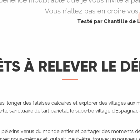
périence inoubliable que je vous invite à pa
Vous n’allez pas en croire vos
Testé par Chantille de 
TS À RELEVER LE DÉ
 longer des falaises calcaires et explorer des villages aux m
e, sanctuaire de l’art pariétal, le superbe village d’Espagnac-
es pèlerins venus du monde entier et partager des moments de
avec nous-mêmes et, qui sait, peut-être, trouver un nouveau s