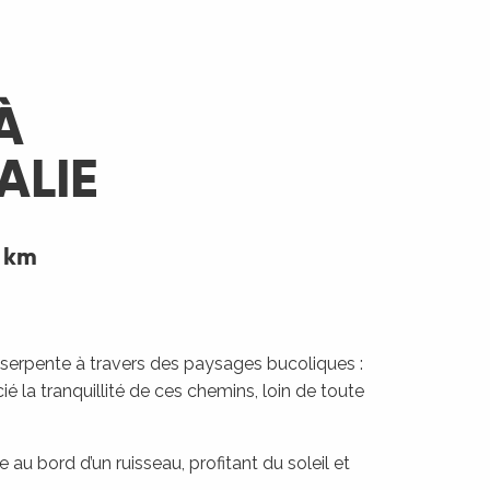
À
ALIE
4 km
le, serpente à travers des paysages bucoliques :
 la tranquillité de ces chemins, loin de toute
 au bord d’un ruisseau, profitant du soleil et