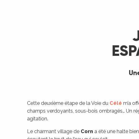
ESP
Une
Cette deuxième étape de la Voie du
Célé
m’a off
R
champs verdoyants, sous-bois ombragés… Un régal 
agitation.
ts
Le charmant village de
Corn
a été une halte bien