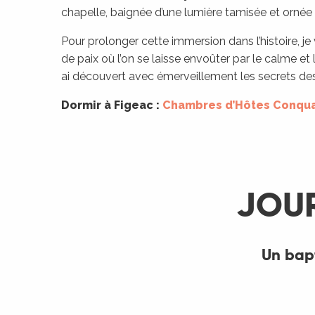
chapelle, baignée d’une lumière tamisée et ornée
Pour prolonger cette immersion dans l’histoire, je
de paix où l’on se laisse envoûter par le calme et
ai découvert avec émerveillement les secrets de
Dormir à Figeac :
Chambres d’Hôtes Conqu
JOUR
ages
Un bap
es
es